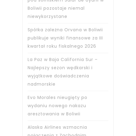
pod solniskiem Salar de Uyuni w
Boliwii pozostaje niemal
niewykorzystane
Spółka zależna Orvana w Boliwii
publikuje wyniki finansowe za III
kwartał roku fiskalnego 2026
La Paz w Baja California Sur –
Najlepszy sezon wędkarski i
wyjątkowe doświadczenia
nadmorskie
Evo Morales nieugięty po
wydaniu nowego nakazu
aresztowania w Boliwii
Alaska Airlines wzmacnia
połączenia z Zachodnim