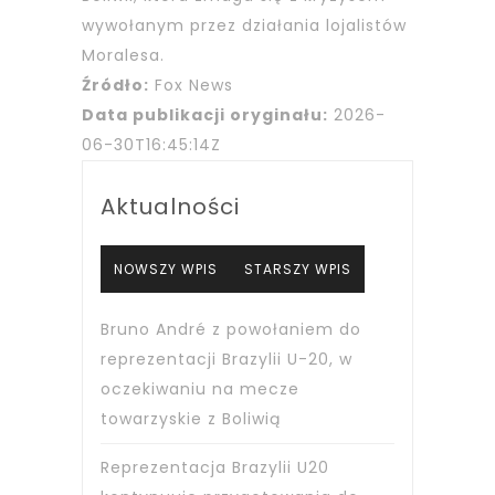
wywołanym przez działania lojalistów
Moralesa.
Źródło:
Fox News
Data publikacji oryginału:
2026-
06-30T16:45:14Z
Aktualności
NOWSZY WPIS
STARSZY WPIS
Bruno André z powołaniem do
reprezentacji Brazylii U-20, w
oczekiwaniu na mecze
towarzyskie z Boliwią
Reprezentacja Brazylii U20