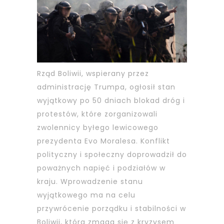
Rząd Boliwii, wspierany przez
administrację Trumpa, ogłosił stan
wyjątkowy po 50 dniach blokad dróg i
protestów, które zorganizowali
zwolennicy byłego lewicowego
prezydenta Evo Moralesa. Konflikt
polityczny i społeczny doprowadził do
poważnych napięć i podziałów w
kraju. Wprowadzenie stanu
wyjątkowego ma na celu
przywrócenie porządku i stabilności w
Boliwii, która zmaga się z kryzysem