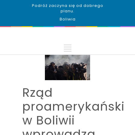
Podróż zaczyna się od dobrego
planu.
Boliwia
Rząd
proamerykański
w Boliwii
wprowadza