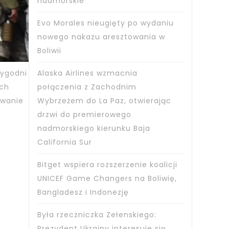
nadmorskie
Evo Morales nieugięty po wydaniu
nowego nakazu aresztowania w
Boliwii
tygodni
Alaska Airlines wzmacnia
ach
połączenia z Zachodnim
owanie
Wybrzeżem do La Paz, otwierając
drzwi do premierowego
nadmorskiego kierunku Baja
California Sur
Bitget wspiera rozszerzenie koalicji
UNICEF Game Changers na Boliwię,
Bangladesz i Indonezję
Była rzeczniczka Zełenskiego:
Prezydent Ukrainy interesuje się