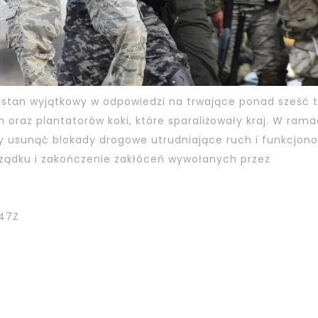
wy stan wyjątkowy w odpowiedzi na trwające ponad sześć 
oraz plantatorów koki, które sparaliżowały kraj. W ram
aby usunąć blokady drogowe utrudniające ruch i funkcjon
ządku i zakończenie zakłóceń wywołanych przez
47Z