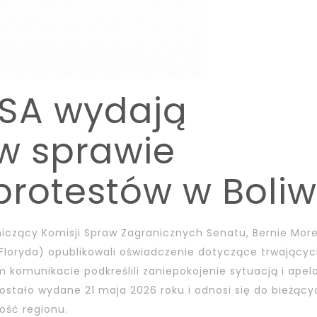
USA wydają
w sprawie
rotestów w Boliwi
iczący Komisji Spraw Zagranicznych Senatu, Bernie Mor
-Floryda) opublikowali oświadczenie dotyczące trwający
m komunikacie podkreślili zaniepokojenie sytuacją i apel
ostało wydane 21 maja 2026 roku i odnosi się do bieżący
ość regionu.