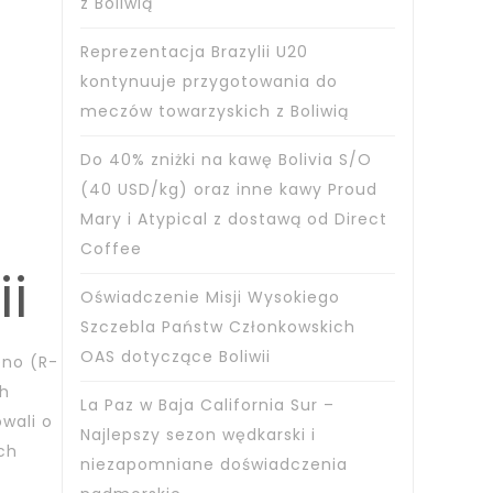
z Boliwią
Reprezentacja Brazylii U20
kontynuuje przygotowania do
meczów towarzyskich z Boliwią
Do 40% zniżki na kawę Bolivia S/O
(40 USD/kg) oraz inne kawy Proud
Mary i Atypical z dostawą od Direct
Coffee
i
Oświadczenie Misji Wysokiego
Szczebla Państw Członkowskich
OAS dotyczące Boliwii
eno (R-
ch
La Paz w Baja California Sur –
owali o
Najlepszy sezon wędkarski i
ch
niezapomniane doświadczenia