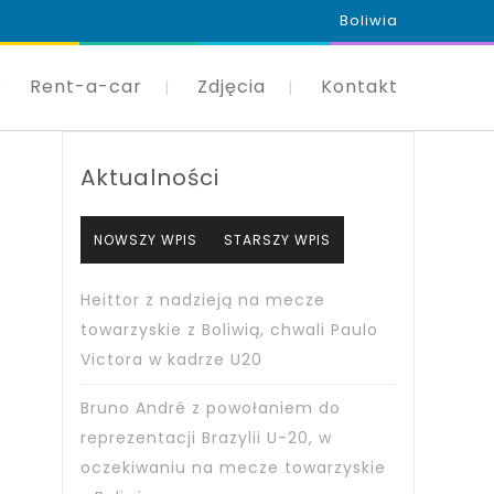
Boliwia
Rent-a-car
Zdjęcia
Kontakt
Aktualności
NOWSZY WPIS
STARSZY WPIS
Heittor z nadzieją na mecze
towarzyskie z Boliwią, chwali Paulo
Victora w kadrze U20
Bruno André z powołaniem do
reprezentacji Brazylii U-20, w
oczekiwaniu na mecze towarzyskie