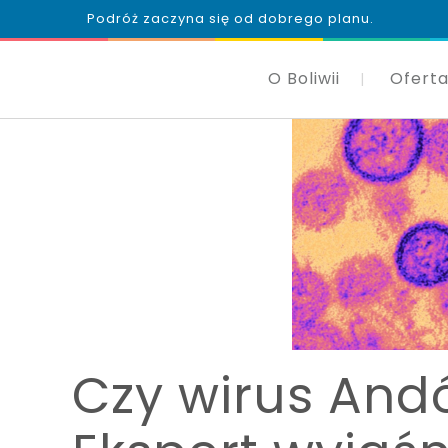
Podróż zaczyna się od dobrego planu.
O Boliwii
Oferta
Czy wirus And