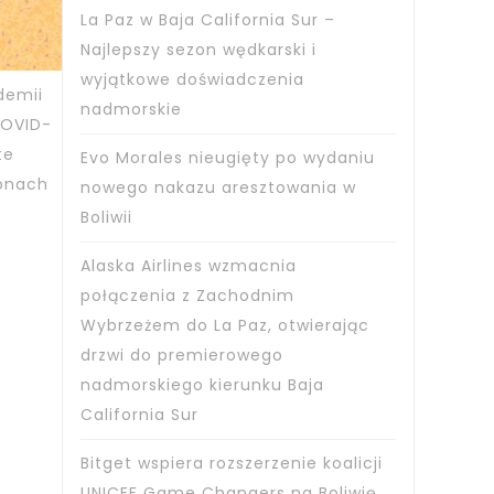
La Paz w Baja California Sur –
Najlepszy sezon wędkarski i
wyjątkowe doświadczenia
demii
nadmorskie
COVID-
te
Evo Morales nieugięty po wydaniu
ionach
nowego nakazu aresztowania w
Boliwii
Alaska Airlines wzmacnia
połączenia z Zachodnim
Wybrzeżem do La Paz, otwierając
drzwi do premierowego
nadmorskiego kierunku Baja
California Sur
Bitget wspiera rozszerzenie koalicji
UNICEF Game Changers na Boliwię,