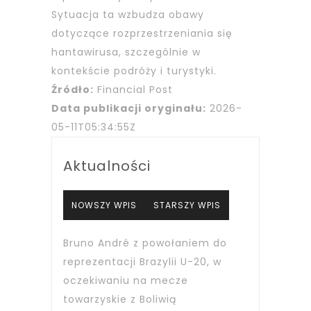
Sytuacja ta wzbudza obawy
dotyczące rozprzestrzeniania się
hantawirusa, szczególnie w
kontekście podróży i turystyki.
Źródło:
Financial Post
Data publikacji oryginału:
2026-
05-11T05:34:55Z
Aktualności
NOWSZY WPIS
STARSZY WPIS
Bruno André z powołaniem do
reprezentacji Brazylii U-20, w
oczekiwaniu na mecze
towarzyskie z Boliwią