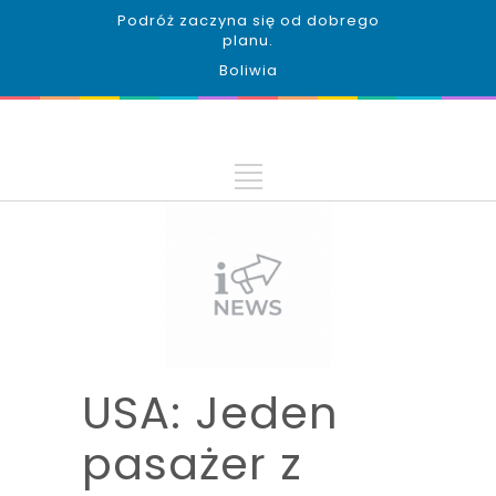
Podróż zaczyna się od dobrego
planu.
Boliwia
USA: Jeden
pasażer z