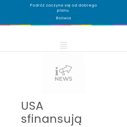
Podróż zaczyna się od dobrego
planu.
Boliwia
USA
sfinansują