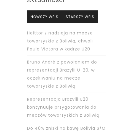
Aktualności
NOWSZY WPIS
STARSZY WPIS
Heittor z nadzieją na mecze
towarzyskie z Boliwią, chwali
Paulo Victora w kadrze U20
Bruno André z powołaniem do
reprezentacji Brazylii U-20, w
oczekiwaniu na mecze
towarzyskie z Boliwią
Reprezentacja Brazylii U20
kontynuuje przygotowania do
meczów towarzyskich z Boliwią
Do 40% zniżki na kawę Bolivia S/O